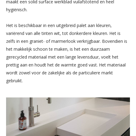
maakt een solid surface werkblad vuilafstotend en heel
INSPIRATIE
hygiënisch.
CONTACT
Het is beschikbaar in een uitgebreid palet aan kleuren,
Heb je een vraag?
variërend van alle tinten wit, tot donkerdere kleuren. Het is
zelfs in een graniet- of marmerlook verkrijgbaar. Bovendien is
+31 (0)13 530 18 79
het makkelijk schoon te maken, is het een duurzaam
info@ergoform.nl
gerecycled materiaal met een lange levensduur, voelt het
prettig aan en houdt het de warmte goed vast. Het materiaal
wordt zowel voor de zakelijke als de particuliere markt
gebruikt.