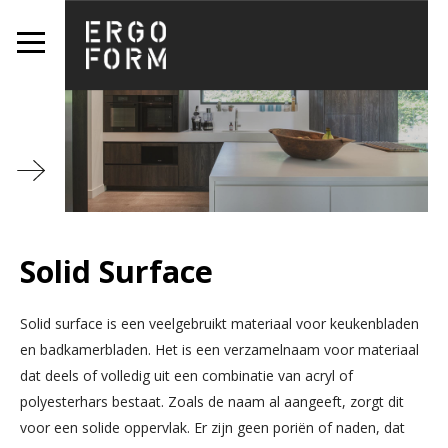
HOME
OVER ERGOFORM
PRODUCTEN
KEUKENS
AANRECHTBLADEN
Solid Surface
INTERIEUR
BADKAMERMEUBELS
Solid surface is een veelgebruikt materiaal voor keukenbladen
BADKAMERBLADEN
en badkamerbladen. Het is een verzamelnaam voor materiaal
Solid Surface
dat deels of volledig uit een combinatie van acryl of
Configurator
polyesterhars bestaat. Zoals de naam al aangeeft, zorgt dit
VLOEREN
voor een solide oppervlak. Er zijn geen poriën of naden, dat