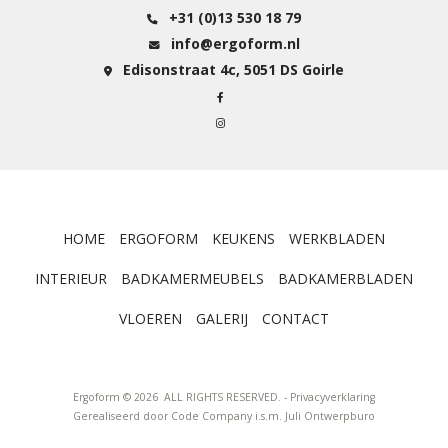
+31 (0)13 530 18 79
info@ergoform.nl
Edisonstraat 4c, 5051 DS Goirle
HOME
ERGOFORM
KEUKENS
WERKBLADEN
INTERIEUR
BADKAMERMEUBELS
BADKAMERBLADEN
VLOEREN
GALERIJ
CONTACT
Ergoform © 2026 ALL RIGHTS RESERVED. -
Privacyverklaring
Gerealiseerd door
Code Company
i.s.m.
Juli Ontwerpburo